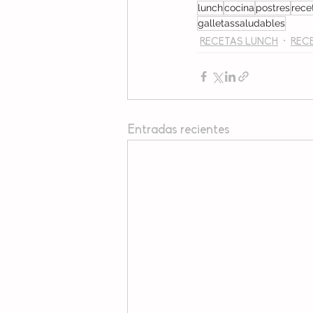
lunch
cocina
postres
rece
galletassaludables
RECETAS LUNCH
REC
Entradas recientes