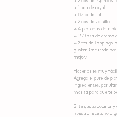
>> 2 cds de especias :
>> 1 cda de royal
>> Pizca de sal
>> 2 cds de vainilla
>> 4 plátanos domini
>> 1/2 taza de crema
>> 2 tzs de Toppings 
gusten (recuerda pasa
mejor)
.
Hacerlas es muy fácil
Agrega el puré de pl
ingredientes, por últ
masita para que te pe
Si te gusta cocinar y 
nuestro recetario digi