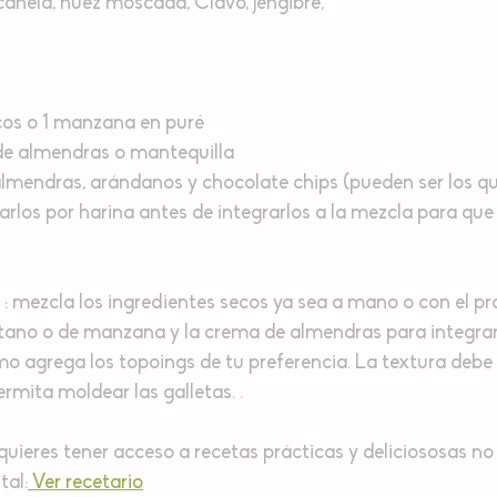
 canela, nuez moscada, Clavo, jengibre,
cos o 1 manzana en puré
 de almendras o mantequilla
:almendras, arándanos y chocolate chips (pueden ser los q
rlos por harina antes de integrarlos a la mezcla para que 
 : mezcla los ingredientes secos ya sea a mano o con el pr
atano o de manzana y la crema de almendras para integrar
imo agrega los topoings de tu preferencia. La textura debe
rmita moldear las galletas. .
quieres tener acceso a recetas prácticas y deliciososas no 
tal:
 Ver recetario