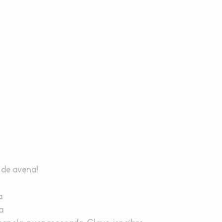
 de avena! 
a
a