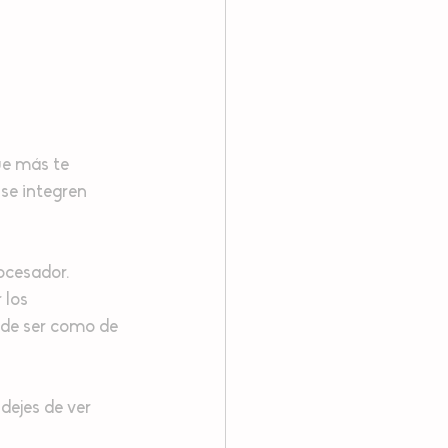
ue más te 
se integren 
ocesador. 
 los 
 de ser como de 
dejes de ver 