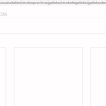
tassaludables
recetaspracticas
galletas
recetadegalletas
galletasde
ETAS