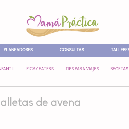
PLANEADORES
CONSULTAS
TALLERE
NFANTIL
PICKY EATERS
TIPS PARA VIAJES
RECETAS
 POSPARTO
ALIMENTACIÓN COMPLEMENTARIA
ALIMENT
alletas de avena
strellas.
SUEÑO
ESTIMULACIÓN
RECETAS LUNCH
EBOOKS