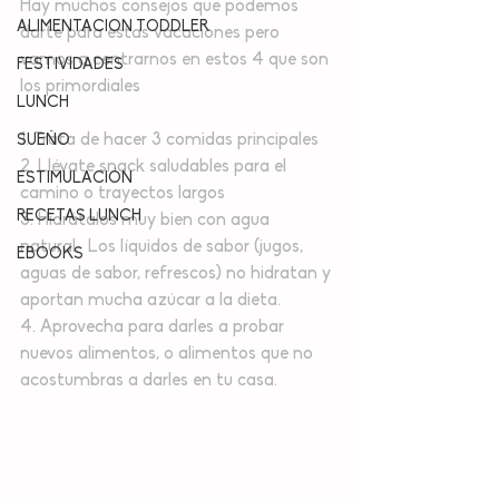
Hay muchos consejos que podemos 
ALIMENTACION TODDLER
darte para estas vacaciones pero 
vamos a centrarnos en estos 4 que son 
FESTIVIDADES
los primordiales
LUNCH
1. Trata de hacer 3 comidas principales
SUEÑO
2. Llévate snack saludables para el 
ESTIMULACIÓN
camino o trayectos largos
RECETAS LUNCH
3. Hidrátalos muy bien con agua 
natural.  Los líquidos de sabor (jugos, 
EBOOKS
aguas de sabor, refrescos) no hidratan y 
aportan mucha azúcar a la dieta.
4. Aprovecha para darles a probar 
nuevos alimentos, o alimentos que no 
acostumbras a darles en tu casa.