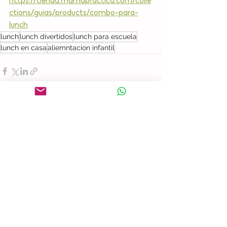
https://tienda.mamapractica.com/colle
ctions/guias/products/combo-para-
lunch
lunch
lunch divertidos
lunch para escuela
lunch en casa
aliemntacion infantil
Ver todo
Entradas recientes