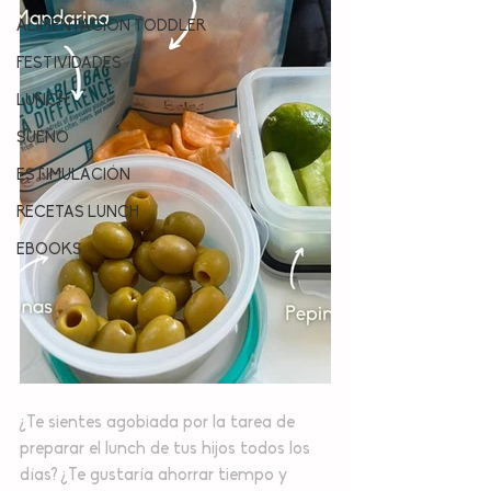
ALIMENTACION TODDLER
FESTIVIDADES
LUNCH
SUEÑO
ESTIMULACIÓN
RECETAS LUNCH
EBOOKS
¿Te sientes agobiada por la tarea de 
preparar el lunch de tus hijos todos los 
días? ¿Te gustaría ahorrar tiempo y 