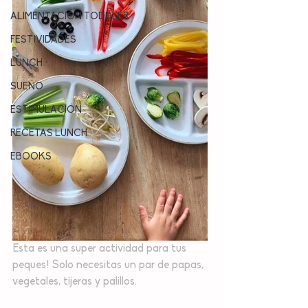
ALIMENTACION TODDLER
FESTIVIDADES
LUNCH
SUEÑO
ESTIMULACIÓN
RECETAS LUNCH
EBOOKS
Esta es una super actividad para tus 
peques! Solo necesitas un par de papas, 
vegetales, tijeras y palillos.