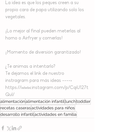
La idea es que los peques creen a su 
propio cara de papa utilizando solo los 
vegetales.
¡Lo mejor al final pueden meterlas al 
horno o Airfryer y comerlas!
¡Momento de diversión garantizado!
¿Te animas a intentarlo?
Te dejamos el link de nuestro 
instragram para más ideas ----> 
https://www.instagram.com/p/CqiU127t
Qul/
alimentación
alimentación infantil
lunch
toddler
recetas caseras
actividades para niños
desarrollo infantil
actividades en familia