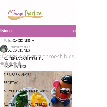
Entrada
PUBLICACIONES
Mamá Practica
PUBLICACIONES
¡Caras de papa comestibles!
ALIMENTACION INFANTIL
Obtuvo NaN de 5 estrellas.
PICKY EATERS
TIPS PARA VIAJES
RECETAS
ALIMENTACION EN EMBARAZO Y
POSPARTO
ALIMENTACIÓN COMPLEMENTARIA