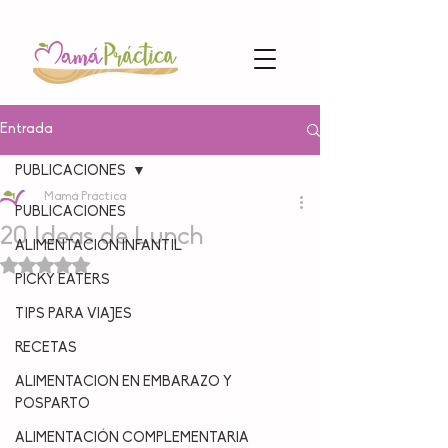
Entrada
PUBLICACIONES
Mamá Práctica
PUBLICACIONES
20 Ideas de Lunch
ALIMENTACION INFANTIL
Obtuvo NaN de 5 estrellas.
PICKY EATERS
TIPS PARA VIAJES
RECETAS
ALIMENTACION EN EMBARAZO Y
POSPARTO
ALIMENTACIÓN COMPLEMENTARIA