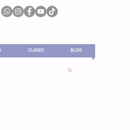
S
CLASES
BLOG
ACION TODDLER