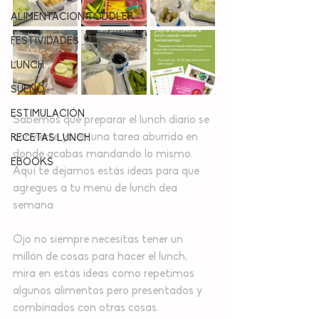
ALIMENTACION TODDLER
FESTIVIDADES
LUNCH
SUEÑO
ESTIMULACIÓN
Sabemos que preparar el lunch diario se 
convierte ya en una tarea aburrida en 
RECETAS LUNCH
donde acabas mandando lo mismo.
EBOOKS
Aquí te dejamos estás ideas para que 
agregues a tu menú de lunch dea 
semana
Ojo no siempre necesitas tener un 
millón de cosas para hacer el lunch, 
mira en estás ideas como repetimos 
algunos alimentos pero presentados y 
combinados con otras cosas.