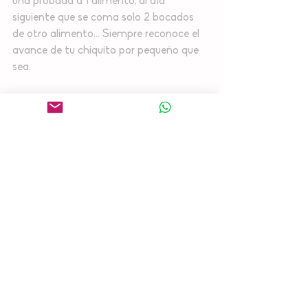
una probada a 1 alimento, al día 
siguiente que se coma solo 2 bocados 
de otro alimento… Siempre reconoce el 
avance de tu chiquito por pequeño que 
sea.
5. No te desesperes y sigue intentado: 
Si no sientes apoyo de parte de la 
maestra y crees que el niño se estresa 
mucho por que es presionado, pide 
apoyo a un nivel más superior. Una 
buena maestra te ayudará con el 
proceso, pero una maestra que no 
comprenda puede entorpecer todo el 
proceso. El proceso puede no ser fácil 
pero no dejes de intentarlo.
Si esta situación te pasa también en tu 
casa podemos darte muchos otros tips. 