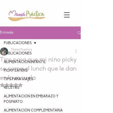
Entrada
PUBLICACIONES
Mamá Practica
PUBLICACIONES
Tips para que mi niño picky
ALIMENTACION INFANTIL
se coma el lunch que le dan
PICKY EATERS
en la escuela
TIPS PARA VIAJES
Obtuvo NaN de 5 estrellas.
RECETAS
ALIMENTACION EN EMBARAZO Y
POSPARTO
ALIMENTACIÓN COMPLEMENTARIA