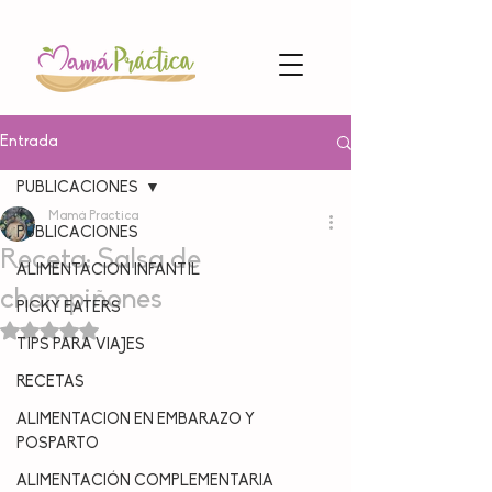
Entrada
PUBLICACIONES
Mamá Practica
PUBLICACIONES
Receta: Salsa de
ALIMENTACION INFANTIL
champiñones
PICKY EATERS
Obtuvo NaN de 5 estrellas.
TIPS PARA VIAJES
RECETAS
ALIMENTACION EN EMBARAZO Y
POSPARTO
ALIMENTACIÓN COMPLEMENTARIA