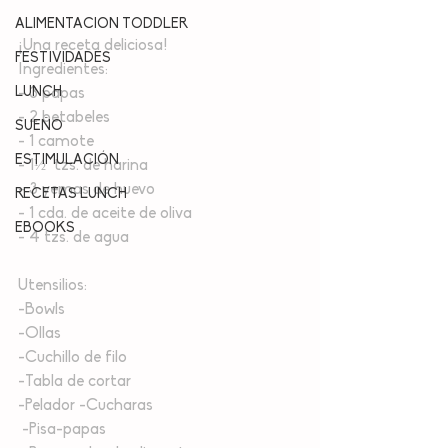
ALIMENTACION TODDLER
¡Una receta deliciosa!
FESTIVIDADES
Ingredientes:
LUNCH
- 3 papas
- 2 betabeles
SUEÑO
- 1 camote
ESTIMULACIÓN
- 1½  tzs. de harina 
- 3 yemas de huevo 
RECETAS LUNCH
- 1 cda. de aceite de oliva 
EBOOKS
- 4 tzs. de agua
Utensilios: 
-Bowls 
-Ollas 
-Cuchillo de filo 
-Tabla de cortar 
-Pelador -Cucharas
 -Pisa-papas