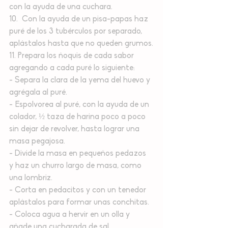
con la ayuda de una cuchara.
10.  Con la ayuda de un pisa-papas haz 
puré de los 3 tubérculos por separado, 
aplástalos hasta que no queden grumos.
11. Prepara los ñoquis de cada sabor 
agregando a cada puré lo siguiente:
- Separa la clara de la yema del huevo y 
agrégala al puré. 
- Espolvorea al puré, con la ayuda de un 
colador, ½ taza de harina poco a poco 
sin dejar de revolver, hasta lograr una 
masa pegajosa.
- Divide la masa en pequeños pedazos 
y haz un churro largo de masa, como 
una lombriz. 
- Corta en pedacitos y con un tenedor 
aplástalos para formar unas conchitas.
- Coloca agua a hervir en un olla y 
añade una cucharada de sal. 