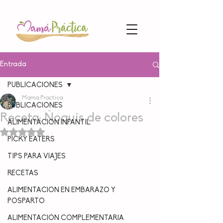
Entrada
PUBLICACIONES
Mamá Practica
PUBLICACIONES
Receta: Ñoquis de colores
ALIMENTACION INFANTIL
Obtuvo NaN de 5 estrellas.
PICKY EATERS
TIPS PARA VIAJES
RECETAS
ALIMENTACION EN EMBARAZO Y
POSPARTO
ALIMENTACIÓN COMPLEMENTARIA