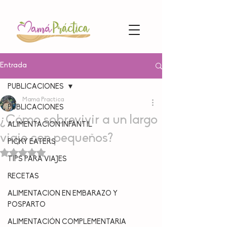
Entrada
PUBLICACIONES
Mamá Practica
PUBLICACIONES
¿Cómo sobrevivir a un largo
ALIMENTACION INFANTIL
viaje con pequeños?
PICKY EATERS
Obtuvo NaN de 5 estrellas.
TIPS PARA VIAJES
RECETAS
ALIMENTACION EN EMBARAZO Y
POSPARTO
ALIMENTACIÓN COMPLEMENTARIA