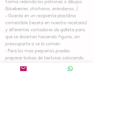
forma redonda los patrones o dibujos 
(blueberries, chícharos, arándanos…)
• Guarda en un recipiente plastilina 
comestible (receta en nuestro recetario) 
y diferentes cortadores de galleta para 
que se diviertan haciendo figuras, sin 
preocuparte si se la comen.
• Para los mas pequeños puedes 
preparar bolsas de texturas colocando 
diferentes ingredientes en bolsas, por 
ejemplo: nueces y semillas, harina, 
lentejas, pasta, arroz, frijoles, quinoa. 
Estas bolsas permitirán que jueguen por 
largo rato. 
Tienes actividades que hayas realizado 
con tus hijos para entretenerlos durante 
algún viaje?  Compártelas con las 
mamas de nuestras redes en 
@mama_practica y formemos 