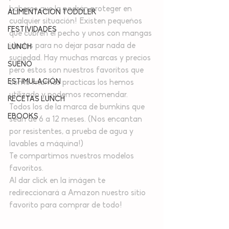
baberos que la podrán proteger en 
ALIMENTACION TODDLER
cualquier situación! Existen pequeños 
FESTIVIDADES
que cubren el pecho y unos con mangas 
ideales para no dejar pasar nada de 
LUNCH
suciedad. Hay muchas marcas y precios 
SUEÑO
pero estos son nuestros favoritos que 
ESTIMULACIÓN
como mamás practicas los hemos 
utilizado y podemos recomendar.
RECETAS LUNCH
Todos los de la marca de bumkins que 
EBOOKS
sean de 6 a 12 meses. (Nos encantan 
por resistentes, a prueba de agua y 
lavables a máquina!)
Te compartimos nuestros modelos 
favoritos. 
Al dar click en la imágen te 
redireccionará a Amazon nuestro sitio 
favorito para comprar de todo!