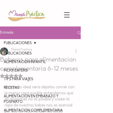
Entrada
PUBLICACIONES
Mamá Practica
PUBLICACIONES
Baberos para alimentación
ALIMENTACION INFANTIL
complementaria 6-12 meses
PICKY EATERS
Obtuvo NaN de 5 estrellas.
TIPS PARA VIAJES
Aunque lo ideal sería dejarlos comer con 
RECETAS
la menor ropa posible entendemos que 
ALIMENTACION EN EMBARAZO Y
en ocasiones no es posible y cuidar la 
POSPARTO
ropa de nuestros bebés nos es esencial 
ALIMENTACIÓN COMPLEMENTARIA
por eso les recomendamos estos 