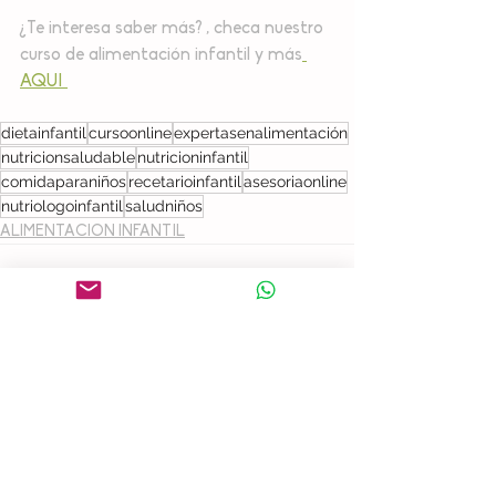
¿Te interesa saber más?⁣⁣ , checa nuestro 
curso de alimentación infantil y más
AQUI 
dietainfantil
cursoonline
expertasenalimentación
nutricionsaludable
nutricioninfantil
comidaparaniños
recetarioinfantil
asesoriaonline
nutriologoinfantil
saludniños
ALIMENTACION INFANTIL
Ver todo
Entradas recientes