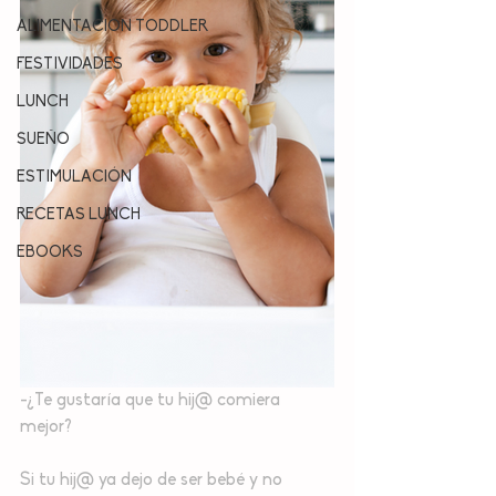
ALIMENTACION TODDLER
FESTIVIDADES
LUNCH
SUEÑO
ESTIMULACIÓN
RECETAS LUNCH
EBOOKS
-¿Te gustaría que tu hij@ comiera 
mejor?⁣⁣
Si tu hij@ ya dejo de ser bebé y no 